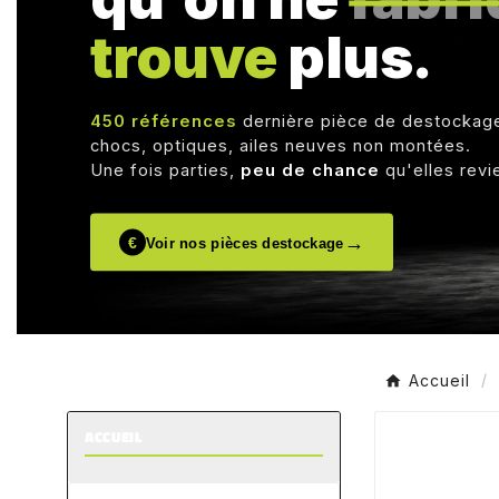
trouve
plus.
450 références
dernière pièce de destockag
chocs, optiques, ailes neuves non montées.
Une fois parties,
peu de chance
qu'elles revi
→
€
Voir nos pièces destockage
Accueil
ACCUEIL