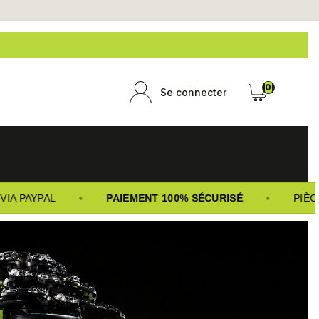
0
Se connecter
•
•
A PAYPAL
PAIEMENT 100% SÉCURISÉ
PIÈCE