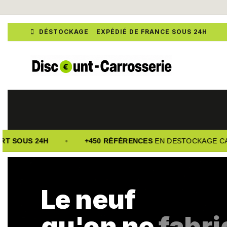

DÉSTOCKAGE EXPÉDIÉ DE FRANCE SOUS 24H
•
T SOUS 24H
+450 RÉFÉRENCES
EN DESTOCKAGE CAR
Le neuf
qu'on ne
fabr