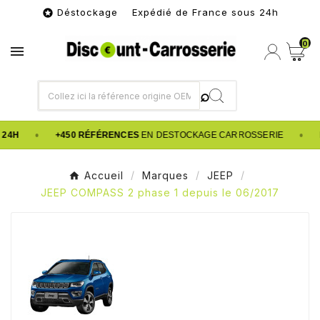
Déstockage Expédié de France sous 24h

0

•
•
 24H
+450 RÉFÉRENCES
EN DESTOCKAGE CARROSSERIE
Accueil
Marques
JEEP
JEEP COMPASS 2 phase 1 depuis le 06/2017