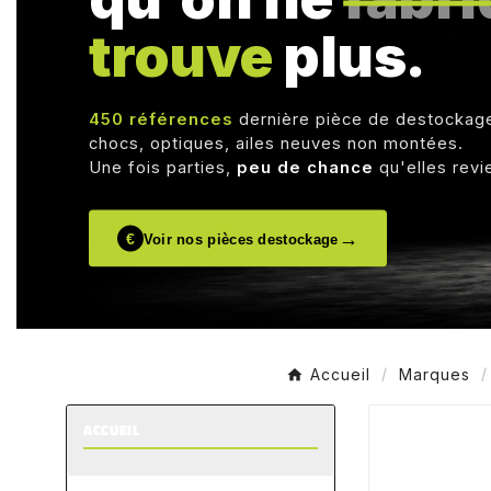
trouve
plus.
450 références
dernière pièce de destockag
chocs, optiques, ailes neuves non montées.
Une fois parties,
peu de chance
qu'elles revi
→
€
Voir nos pièces destockage
Accueil
Marques
ACCUEIL