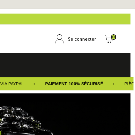
0
Se connecter
•
•
A PAYPAL
PAIEMENT 100% SÉCURISÉ
PIÈCE