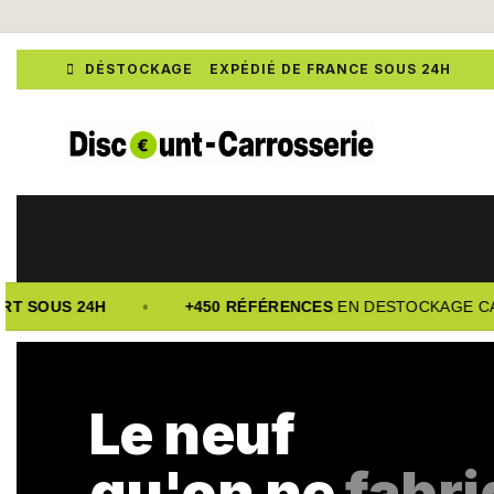

DÉSTOCKAGE EXPÉDIÉ DE FRANCE SOUS 24H
•
T SOUS 24H
+450 RÉFÉRENCES
EN DESTOCKAGE CAR
Le neuf
qu'on ne
fabr