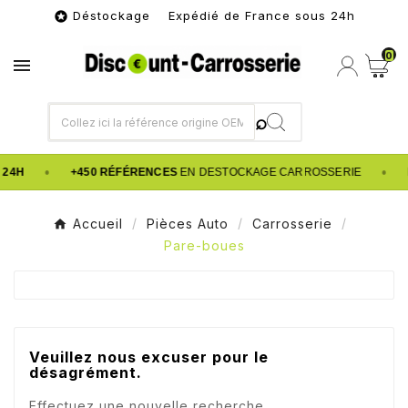
Déstockage Expédié de France sous 24h

0

•
•
 24H
+450 RÉFÉRENCES
EN DESTOCKAGE CARROSSERIE
Accueil
Pièces Auto
Carrosserie
Pare-boues
Veuillez nous excuser pour le
désagrément.
Effectuez une nouvelle recherche