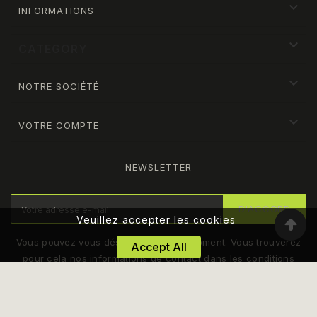

INFORMATIONS

CATEGORY

NOTRE SOCIÉTÉ

VOTRE COMPTE
NEWSLETTER
D'ACCORD
Veuillez accepter les cookies
Vous pouvez vous désinscrire à tout moment. Vous trouverez
Accept All
pour cela nos informations de contact dans les conditions
d'utilisation du site.