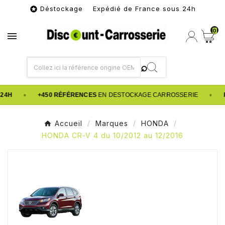
Déstockage Expédié de France sous 24h

0

•
•
24H
+450 RÉFÉRENCES
EN DESTOCKAGE CARROSSERIE
Accueil
Marques
HONDA
HONDA CR-V 4 du 10/2012 au 12/2016