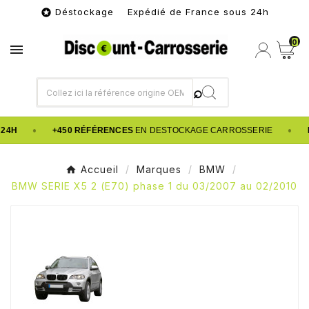
Déstockage Expédié de France sous 24h

0

•
•
24H
+450 RÉFÉRENCES
EN DESTOCKAGE CARROSSERIE
Accueil
Marques
BMW
BMW SERIE X5 2 (E70) phase 1 du 03/2007 au 02/2010