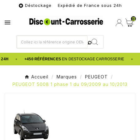
Déstockage Expédié de France sous 24h

0

•
•
 24H
+450 RÉFÉRENCES
EN DESTOCKAGE CARROSSERIE
Accueil
Marques
PEUGEOT
PEUGEOT 5008 1 phase 1 du 09/2009 au 10/2013