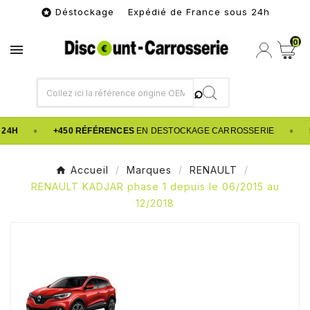
Déstockage Expédié de France sous 24h

0

•
•
24H
+450 RÉFÉRENCES
EN DESTOCKAGE CARROSSERIE
Accueil
Marques
RENAULT
RENAULT KADJAR phase 1 depuis le 06/2015 au
12/2018